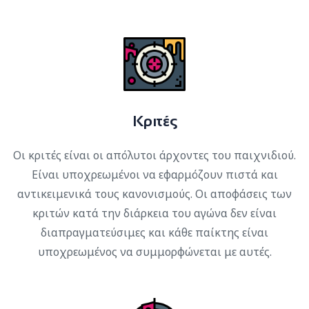
Κ
ρ
ι
τ
έ
ς
Οι κριτές είναι οι απόλυτοι άρχοντες του παιχνιδιού.
Είναι υποχρεωμένοι να εφαρμόζουν πιστά και
αντικειμενικά τους κανονισμούς. Οι αποφάσεις των
κριτών κατά την διάρκεια του αγώνα δεν είναι
διαπραγματεύσιμες και κάθε παίκτης είναι
υποχρεωμένος να συμμορφώνεται με αυτές.